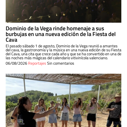
Dominio de la Vega rinde homenaje a sus
burbujas en una nueva edición de la Fiesta del
Cava
El pasado sábado 1 de agosto, Dominio de la Vega reunió a amantes
del cava, la gastronomía y la música en una nueva edición de su Fiesta
del Cava, una cita que crece cada año y que se ha convertido en una de
las noches más mágicas del calendario vitivinícola valenciano.
06/08/2026
Reportajes
Sin comentarios