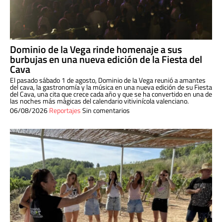
Dominio de la Vega rinde homenaje a sus
burbujas en una nueva edición de la Fiesta del
Cava
El pasado sábado 1 de agosto, Dominio de la Vega reunió a amantes
del cava, la gastronomía y la música en una nueva edición de su Fiesta
del Cava, una cita que crece cada año y que se ha convertido en una de
las noches más mágicas del calendario vitivinícola valenciano.
06/08/2026
Reportajes
Sin comentarios