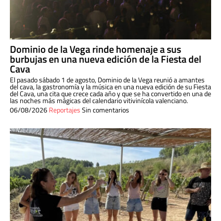
Dominio de la Vega rinde homenaje a sus
burbujas en una nueva edición de la Fiesta del
Cava
El pasado sábado 1 de agosto, Dominio de la Vega reunió a amantes
del cava, la gastronomía y la música en una nueva edición de su Fiesta
del Cava, una cita que crece cada año y que se ha convertido en una de
las noches más mágicas del calendario vitivinícola valenciano.
06/08/2026
Reportajes
Sin comentarios