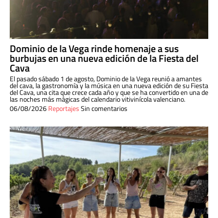
Dominio de la Vega rinde homenaje a sus
burbujas en una nueva edición de la Fiesta del
Cava
El pasado sábado 1 de agosto, Dominio de la Vega reunió a amantes
del cava, la gastronomía y la música en una nueva edición de su Fiesta
del Cava, una cita que crece cada año y que se ha convertido en una de
las noches más mágicas del calendario vitivinícola valenciano.
06/08/2026
Reportajes
Sin comentarios