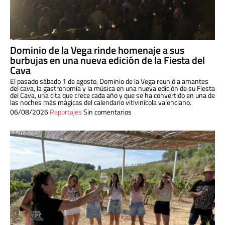
Dominio de la Vega rinde homenaje a sus
burbujas en una nueva edición de la Fiesta del
Cava
El pasado sábado 1 de agosto, Dominio de la Vega reunió a amantes
del cava, la gastronomía y la música en una nueva edición de su Fiesta
del Cava, una cita que crece cada año y que se ha convertido en una de
las noches más mágicas del calendario vitivinícola valenciano.
06/08/2026
Reportajes
Sin comentarios