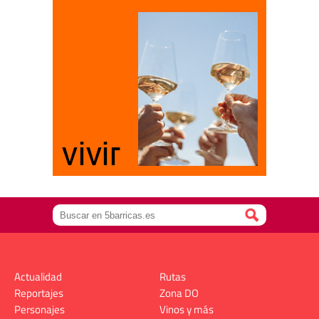
Actualidad
Rutas
Reportajes
Zona DO
Personajes
Vinos y más