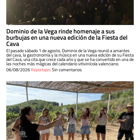
Dominio de la Vega rinde homenaje a sus
burbujas en una nueva edición de la Fiesta del
Cava
El pasado sábado 1 de agosto, Dominio de la Vega reunió a amantes
del cava, la gastronomía y la música en una nueva edición de su Fiesta
del Cava, una cita que crece cada año y que se ha convertido en una de
las noches más mágicas del calendario vitivinícola valenciano.
06/08/2026
Reportajes
Sin comentarios