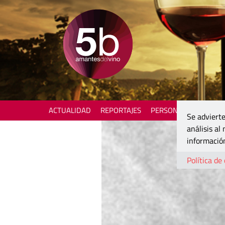
ACTUALIDAD
REPORTAJES
PERSONAJES
ENOTU
Se advierte
análisis al
información
Política de