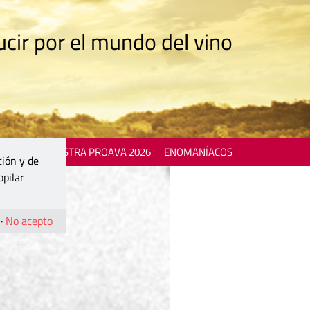
cir por el mundo del vino
 EVENTS
MOSTRA PROAVA 2026
ENOMANÍACOS
ción y de
opilar
·
No acepto