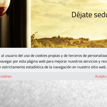
Déjate sedu
RISMO
ZONA DO
VINOS Y MÁS
GASTRONOMÍA
BLOGS
5B
 al usuario del uso de cookies propias y de terceros de personaliza
 navegar por esta página web para mejorar nuestros servicios y rec
 estrictamente estadística de la navegación en nuestro sitio web.
 cookies
Acepto