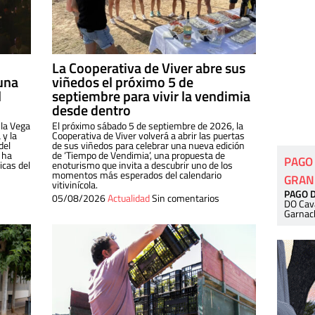
La Cooperativa de Viver abre sus
una
viñedos el próximo 5 de
l
septiembre para vivir la vendimia
desde dentro
 la Vega
El próximo sábado 5 de septiembre de 2026, la
 y la
Cooperativa de Viver volverá a abrir las puertas
del
de sus viñedos para celebrar una nueva edición
 ha
de ‘Tiempo de Vendimia’, una propuesta de
PAGO
cas del
enoturismo que invita a descubrir uno de los
momentos más esperados del calendario
GRAN
vitivinícola.
PAGO 
05/08/2026
Actualidad
Sin comentarios
DO Cav
Garnac