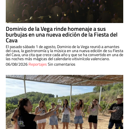
Dominio de la Vega rinde homenaje a sus
burbujas en una nueva edición de la Fiesta del
Cava
El pasado sábado 1 de agosto, Dominio de la Vega reunió a amantes
del cava, la gastronomía y la música en una nueva edición de su Fiesta
del Cava, una cita que crece cada año y que se ha convertido en una de
las noches más mágicas del calendario vitivinícola valenciano.
06/08/2026
Reportajes
Sin comentarios