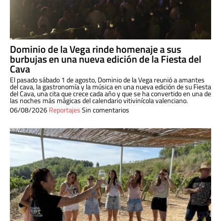
Dominio de la Vega rinde homenaje a sus
burbujas en una nueva edición de la Fiesta del
Cava
El pasado sábado 1 de agosto, Dominio de la Vega reunió a amantes
del cava, la gastronomía y la música en una nueva edición de su Fiesta
del Cava, una cita que crece cada año y que se ha convertido en una de
las noches más mágicas del calendario vitivinícola valenciano.
06/08/2026
Reportajes
Sin comentarios