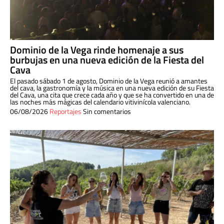
Dominio de la Vega rinde homenaje a sus
burbujas en una nueva edición de la Fiesta del
Cava
El pasado sábado 1 de agosto, Dominio de la Vega reunió a amantes
del cava, la gastronomía y la música en una nueva edición de su Fiesta
del Cava, una cita que crece cada año y que se ha convertido en una de
las noches más mágicas del calendario vitivinícola valenciano.
06/08/2026
Reportajes
Sin comentarios