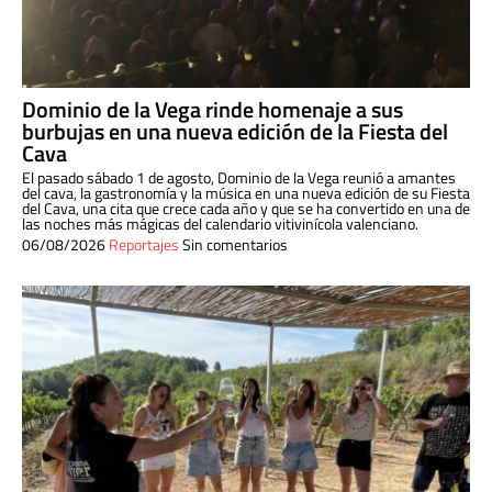
Dominio de la Vega rinde homenaje a sus
burbujas en una nueva edición de la Fiesta del
Cava
El pasado sábado 1 de agosto, Dominio de la Vega reunió a amantes
del cava, la gastronomía y la música en una nueva edición de su Fiesta
del Cava, una cita que crece cada año y que se ha convertido en una de
las noches más mágicas del calendario vitivinícola valenciano.
06/08/2026
Reportajes
Sin comentarios