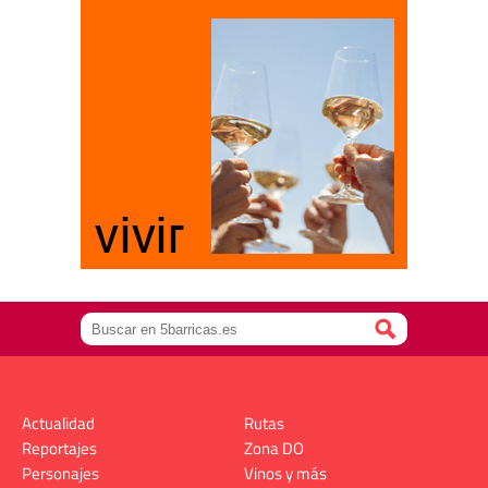
Actualidad
Rutas
Reportajes
Zona DO
Personajes
Vinos y más