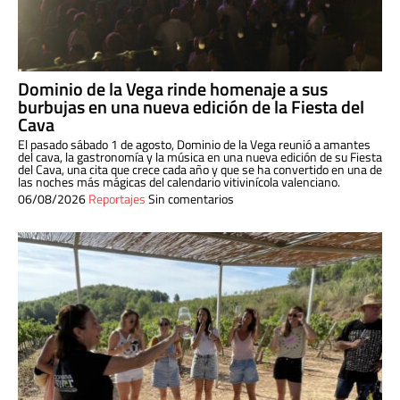
Dominio de la Vega rinde homenaje a sus
burbujas en una nueva edición de la Fiesta del
Cava
El pasado sábado 1 de agosto, Dominio de la Vega reunió a amantes
del cava, la gastronomía y la música en una nueva edición de su Fiesta
del Cava, una cita que crece cada año y que se ha convertido en una de
las noches más mágicas del calendario vitivinícola valenciano.
06/08/2026
Reportajes
Sin comentarios