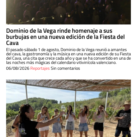
Dominio de la Vega rinde homenaje a sus
burbujas en una nueva edición de la Fiesta del
Cava
El pasado sábado 1 de agosto, Dominio de la Vega reunió a amantes
del cava, la gastronomía y la música en una nueva edición de su Fiesta
del Cava, una cita que crece cada año y que se ha convertido en una de
las noches más mágicas del calendario vitivinícola valenciano.
06/08/2026
Reportajes
Sin comentarios