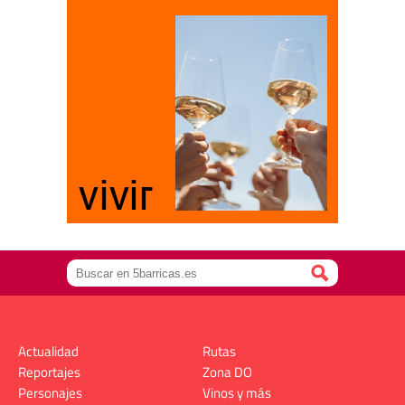
Actualidad
Rutas
Reportajes
Zona DO
Personajes
Vinos y más