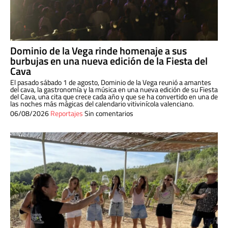
Dominio de la Vega rinde homenaje a sus
burbujas en una nueva edición de la Fiesta del
Cava
El pasado sábado 1 de agosto, Dominio de la Vega reunió a amantes
del cava, la gastronomía y la música en una nueva edición de su Fiesta
del Cava, una cita que crece cada año y que se ha convertido en una de
las noches más mágicas del calendario vitivinícola valenciano.
06/08/2026
Reportajes
Sin comentarios