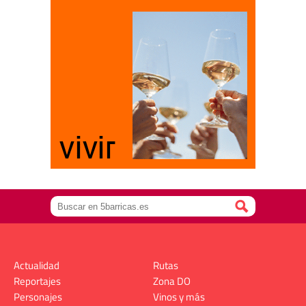
Actualidad
Rutas
Reportajes
Zona DO
Personajes
Vinos y más