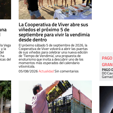
La Cooperativa de Viver abre sus
una
viñedos el próximo 5 de
l
septiembre para vivir la vendimia
desde dentro
 la Vega
El próximo sábado 5 de septiembre de 2026, la
 y la
Cooperativa de Viver volverá a abrir las puertas
del
de sus viñedos para celebrar una nueva edición
 ha
de ‘Tiempo de Vendimia’, una propuesta de
PAGO
cas del
enoturismo que invita a descubrir uno de los
momentos más esperados del calendario
GRAN
vitivinícola.
PAGO 
05/08/2026
Actualidad
Sin comentarios
DO Cav
Garnac