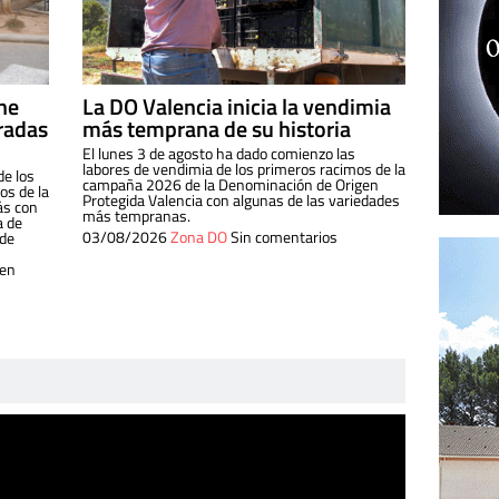
ine
La DO Valencia inicia la vendimia
radas
más temprana de su historia
El lunes 3 de agosto ha dado comienzo las
labores de vendimia de los primeros racimos de la
de los
campaña 2026 de la Denominación de Origen
s de la
Protegida Valencia con algunas de las variedades
ás con
más tempranas.
a de
03/08/2026
Zona DO
Sin comentarios
 de
 en