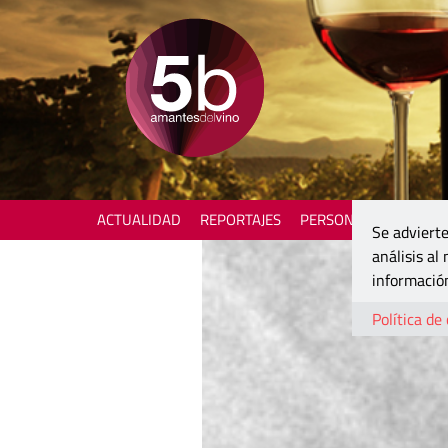
ACTUALIDAD
REPORTAJES
PERSONAJES
ENOTU
Se advierte
análisis al
información
Política de