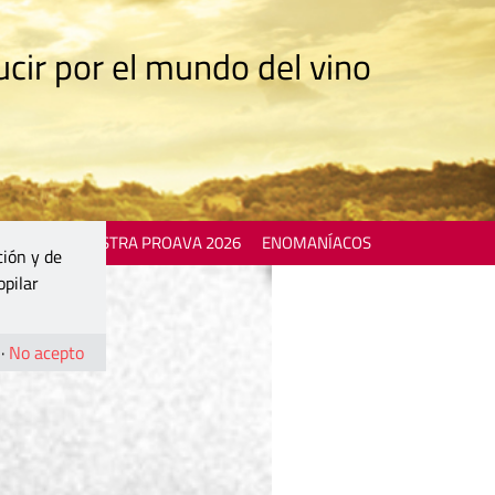
cir por el mundo del vino
 EVENTS
MOSTRA PROAVA 2026
ENOMANÍACOS
ción y de
opilar
·
No acepto