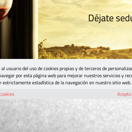
Déjate sedu
RISMO
ZONA DO
VINOS Y MÁS
GASTRONOMÍA
BLOGS
5B
 al usuario del uso de cookies propias y de terceros de personaliza
 navegar por esta página web para mejorar nuestros servicios y rec
 estrictamente estadística de la navegación en nuestro sitio web.
 cookies
Acepto