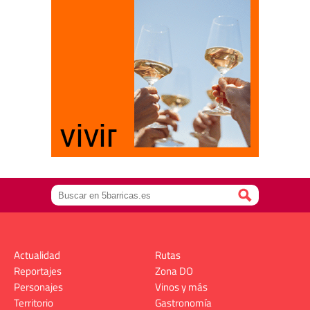
Actualidad
Rutas
Reportajes
Zona DO
Personajes
Vinos y más
Territorio
Gastronomía