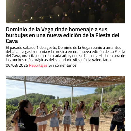
Dominio de la Vega rinde homenaje a sus
burbujas en una nueva edición de la Fiesta del
Cava
El pasado sábado 1 de agosto, Dominio de la Vega reunió a amantes
del cava, la gastronomía y la música en una nueva edición de su Fiesta
del Cava, una cita que crece cada año y que se ha convertido en una de
las noches más mágicas del calendario vitivinícola valenciano.
06/08/2026
Reportajes
Sin comentarios