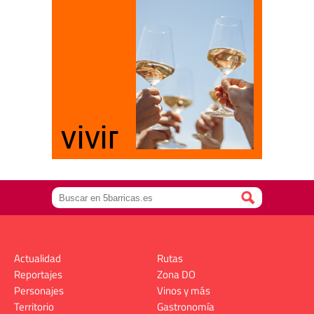
Actualidad
Rutas
Reportajes
Zona DO
Personajes
Vinos y más
Territorio
Gastronomía