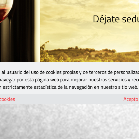
Déjate sedu
RISMO
ZONA DO
VINOS Y MÁS
GASTRONOMÍA
BLOGS
5B
 al usuario del uso de cookies propias y de terceros de personaliza
 navegar por esta página web para mejorar nuestros servicios y rec
 estrictamente estadística de la navegación en nuestro sitio web.
 cookies
Acepto