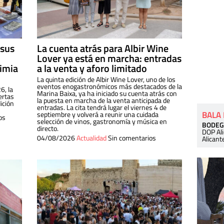
 sus
La cuenta atrás para Albir Wine
Lover ya está en marcha: entradas
dimia
a la venta y aforo limitado
La quinta edición de Albir Wine Lover, uno de los
eventos enogastronómicos más destacados de la
6, la
Marina Baixa, ya ha iniciado su cuenta atrás con
ertas
la puesta en marcha de la venta anticipada de
ición
entradas. La cita tendrá lugar el viernes 4 de
BALA
septiembre y volverá a reunir una cuidada
os
selección de vinos, gastronomía y música en
BODEG
directo.
DOP Al
04/08/2026
Actualidad
Sin comentarios
Alicant