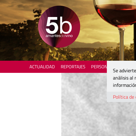
ACTUALIDAD
REPORTAJES
PERSONAJES
ENOTU
Se advierte
análisis al
información
Política de