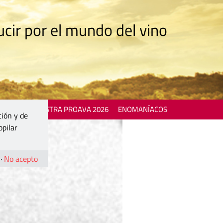
cir por el mundo del vino
 EVENTS
MOSTRA PROAVA 2026
ENOMANÍACOS
ción y de
opilar
·
No acepto