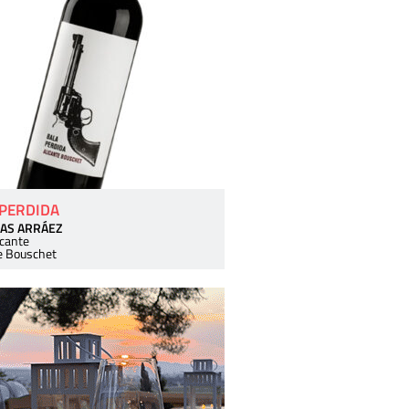
 PERDIDA
AS ARRÁEZ
icante
e Bouschet