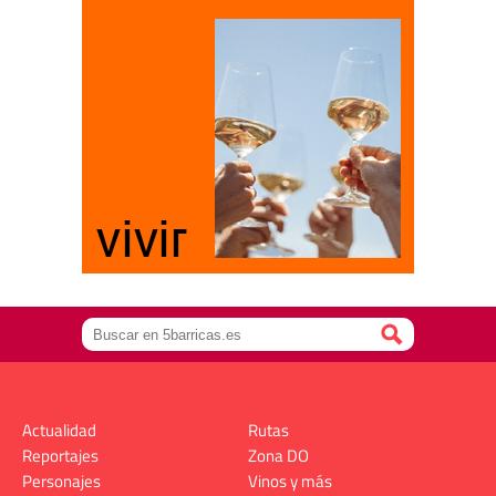
Actualidad
Rutas
Reportajes
Zona DO
Personajes
Vinos y más