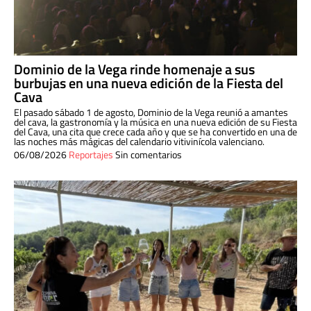
Dominio de la Vega rinde homenaje a sus
burbujas en una nueva edición de la Fiesta del
Cava
El pasado sábado 1 de agosto, Dominio de la Vega reunió a amantes
del cava, la gastronomía y la música en una nueva edición de su Fiesta
del Cava, una cita que crece cada año y que se ha convertido en una de
las noches más mágicas del calendario vitivinícola valenciano.
06/08/2026
Reportajes
Sin comentarios