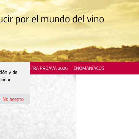
cir por el mundo del vino
 EVENTS
MOSTRA PROAVA 2026
ENOMANÍACOS
ción y de
opilar
·
No acepto