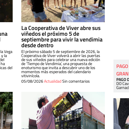
La Cooperativa de Viver abre sus
una
viñedos el próximo 5 de
l
septiembre para vivir la vendimia
desde dentro
 la Vega
El próximo sábado 5 de septiembre de 2026, la
 y la
Cooperativa de Viver volverá a abrir las puertas
del
de sus viñedos para celebrar una nueva edición
 ha
de ‘Tiempo de Vendimia’, una propuesta de
PAGO
cas del
enoturismo que invita a descubrir uno de los
momentos más esperados del calendario
GRAN
vitivinícola.
PAGO 
05/08/2026
Actualidad
Sin comentarios
DO Cav
Garnac