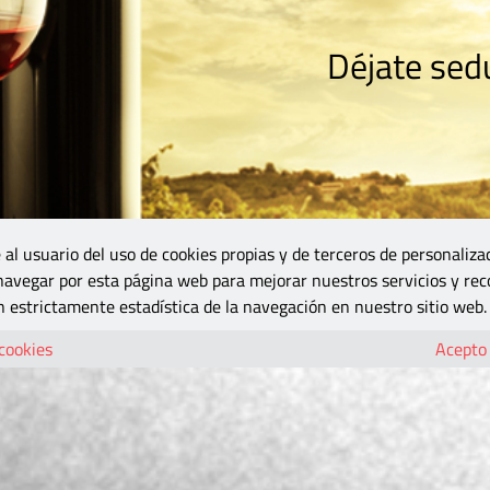
Déjate sedu
RISMO
ZONA DO
VINOS Y MÁS
GASTRONOMÍA
BLOGS
5B
 al usuario del uso de cookies propias y de terceros de personaliza
 navegar por esta página web para mejorar nuestros servicios y rec
 estrictamente estadística de la navegación en nuestro sitio web.
 cookies
Acepto