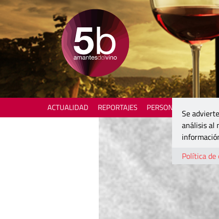
ACTUALIDAD
REPORTAJES
PERSONAJES
ENOTU
Se advierte
análisis al
información
Política de