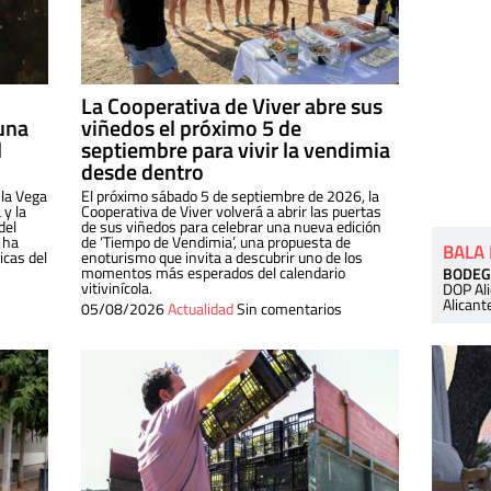
La Cooperativa de Viver abre sus
una
viñedos el próximo 5 de
l
septiembre para vivir la vendimia
desde dentro
 la Vega
El próximo sábado 5 de septiembre de 2026, la
 y la
Cooperativa de Viver volverá a abrir las puertas
del
de sus viñedos para celebrar una nueva edición
 ha
de ‘Tiempo de Vendimia’, una propuesta de
BALA
cas del
enoturismo que invita a descubrir uno de los
momentos más esperados del calendario
BODEG
vitivinícola.
DOP Al
Alicant
05/08/2026
Actualidad
Sin comentarios