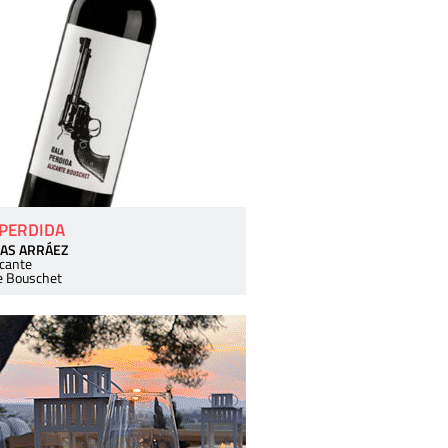
 PERDIDA
AS ARRÁEZ
icante
e Bouschet