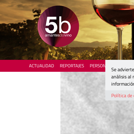
ACTUALIDAD
REPORTAJES
PERSONAJES
ENOTU
Se advierte
análisis al
información
Política de