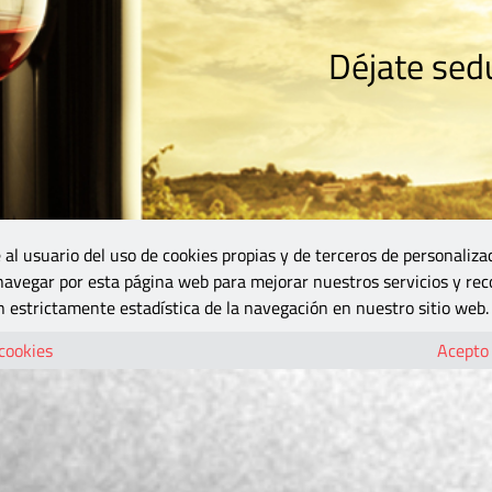
Déjate sedu
RISMO
ZONA DO
VINOS Y MÁS
GASTRONOMÍA
BLOGS
5B
 al usuario del uso de cookies propias y de terceros de personaliza
 navegar por esta página web para mejorar nuestros servicios y rec
 estrictamente estadística de la navegación en nuestro sitio web.
 cookies
Acepto