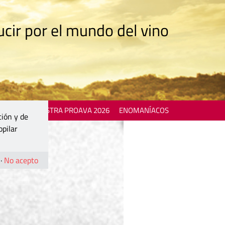
cir por el mundo del vino
 EVENTS
MOSTRA PROAVA 2026
ENOMANÍACOS
ción y de
opilar
·
No acepto