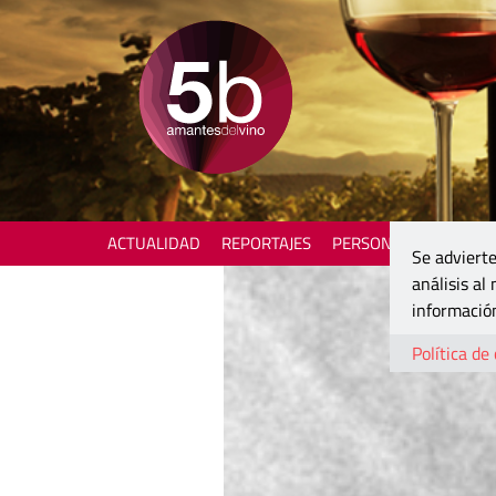
ACTUALIDAD
REPORTAJES
PERSONAJES
ENOTU
Se advierte
análisis al
información
Política de