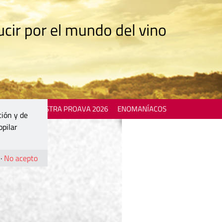
cir por el mundo del vino
 EVENTS
MOSTRA PROAVA 2026
ENOMANÍACOS
ción y de
opilar
·
No acepto