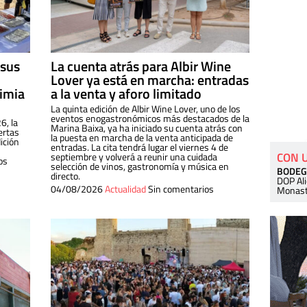
 sus
La cuenta atrás para Albir Wine
Lover ya está en marcha: entradas
dimia
a la venta y aforo limitado
La quinta edición de Albir Wine Lover, uno de los
eventos enogastronómicos más destacados de la
6, la
Marina Baixa, ya ha iniciado su cuenta atrás con
ertas
la puesta en marcha de la venta anticipada de
ición
entradas. La cita tendrá lugar el viernes 4 de
CON 
septiembre y volverá a reunir una cuidada
os
selección de vinos, gastronomía y música en
BODEG
directo.
DOP Al
04/08/2026
Actualidad
Sin comentarios
Monast