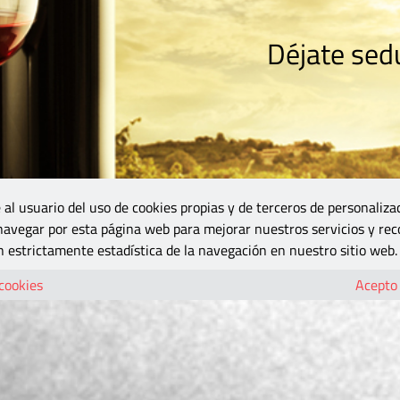
Déjate sedu
RISMO
ZONA DO
VINOS Y MÁS
GASTRONOMÍA
BLOGS
5B
 al usuario del uso de cookies propias y de terceros de personaliza
 navegar por esta página web para mejorar nuestros servicios y rec
 estrictamente estadística de la navegación en nuestro sitio web.
 cookies
Acepto