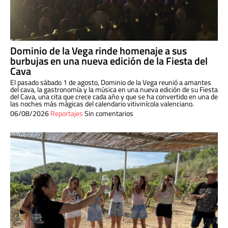
Dominio de la Vega rinde homenaje a sus
burbujas en una nueva edición de la Fiesta del
Cava
El pasado sábado 1 de agosto, Dominio de la Vega reunió a amantes
del cava, la gastronomía y la música en una nueva edición de su Fiesta
del Cava, una cita que crece cada año y que se ha convertido en una de
las noches más mágicas del calendario vitivinícola valenciano.
06/08/2026
Reportajes
Sin comentarios