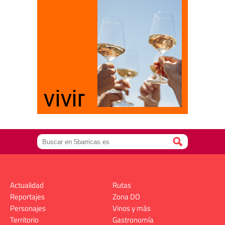
Actualidad
Rutas
Reportajes
Zona DO
Personajes
Vinos y más
Territorio
Gastronomía