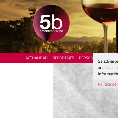
ACTUALIDAD
REPORTAJES
PERSONAJES
ENOTU
Se advierte
análisis al
información
Política de