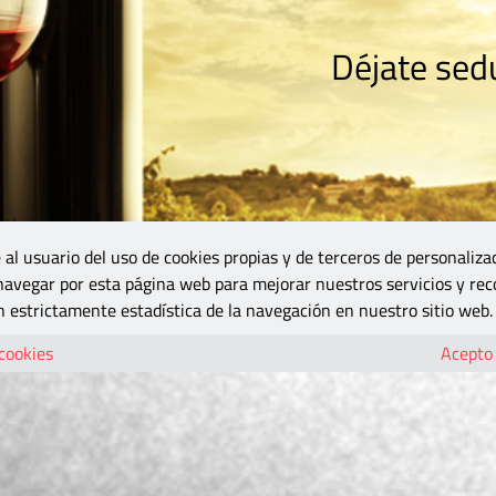
Déjate sedu
RISMO
ZONA DO
VINOS Y MÁS
GASTRONOMÍA
BLOGS
5B
 al usuario del uso de cookies propias y de terceros de personaliza
 navegar por esta página web para mejorar nuestros servicios y rec
 estrictamente estadística de la navegación en nuestro sitio web.
 cookies
Acepto