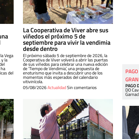
La Cooperativa de Viver abre sus
una
viñedos el próximo 5 de
l
septiembre para vivir la vendimia
desde dentro
 la Vega
El próximo sábado 5 de septiembre de 2026, la
 y la
Cooperativa de Viver volverá a abrir las puertas
del
de sus viñedos para celebrar una nueva edición
 ha
de ‘Tiempo de Vendimia’, una propuesta de
PAGO
cas del
enoturismo que invita a descubrir uno de los
momentos más esperados del calendario
GRAN
vitivinícola.
PAGO 
05/08/2026
Actualidad
Sin comentarios
DO Cav
Garnac