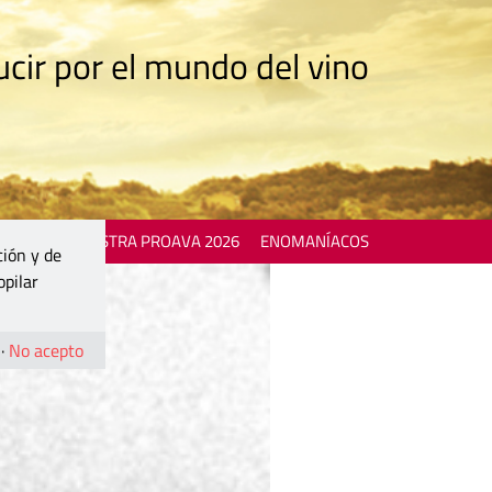
cir por el mundo del vino
 EVENTS
MOSTRA PROAVA 2026
ENOMANÍACOS
ción y de
opilar
·
No acepto