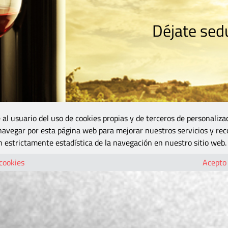
Déjate sedu
RISMO
ZONA DO
VINOS Y MÁS
GASTRONOMÍA
BLOGS
5B
 al usuario del uso de cookies propias y de terceros de personaliza
 navegar por esta página web para mejorar nuestros servicios y rec
 estrictamente estadística de la navegación en nuestro sitio web.
 cookies
Acepto