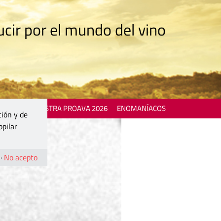
cir por el mundo del vino
 EVENTS
MOSTRA PROAVA 2026
ENOMANÍACOS
ción y de
opilar
·
No acepto