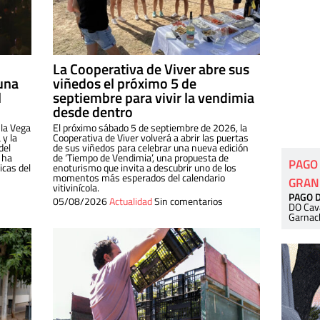
La Cooperativa de Viver abre sus
una
viñedos el próximo 5 de
l
septiembre para vivir la vendimia
desde dentro
 la Vega
El próximo sábado 5 de septiembre de 2026, la
 y la
Cooperativa de Viver volverá a abrir las puertas
del
de sus viñedos para celebrar una nueva edición
 ha
de ‘Tiempo de Vendimia’, una propuesta de
PAGO
cas del
enoturismo que invita a descubrir uno de los
momentos más esperados del calendario
GRAN
vitivinícola.
PAGO 
05/08/2026
Actualidad
Sin comentarios
DO Cav
Garnac