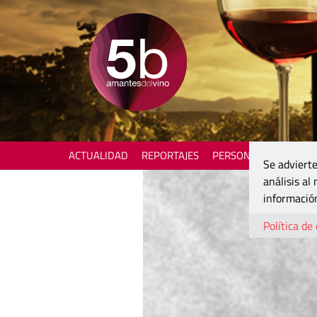
ACTUALIDAD
REPORTAJES
PERSONAJES
ENOTU
Se advierte
análisis al
información
Política de