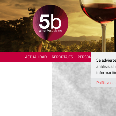
ACTUALIDAD
REPORTAJES
PERSONAJES
ENOTU
Se advierte
análisis al
información
Política de