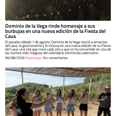
Dominio de la Vega rinde homenaje a sus
burbujas en una nueva edición de la Fiesta del
Cava
El pasado sábado 1 de agosto, Dominio de la Vega reunió a amantes
del cava, la gastronomía y la música en una nueva edición de su Fiesta
del Cava, una cita que crece cada año y que se ha convertido en una de
las noches más mágicas del calendario vitivinícola valenciano.
06/08/2026
Reportajes
Sin comentarios