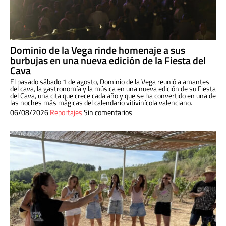
Dominio de la Vega rinde homenaje a sus
burbujas en una nueva edición de la Fiesta del
Cava
El pasado sábado 1 de agosto, Dominio de la Vega reunió a amantes
del cava, la gastronomía y la música en una nueva edición de su Fiesta
del Cava, una cita que crece cada año y que se ha convertido en una de
las noches más mágicas del calendario vitivinícola valenciano.
06/08/2026
Reportajes
Sin comentarios