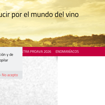
cir por el mundo del vino
 EVENTS
MOSTRA PROAVA 2026
ENOMANÍACOS
ción y de
opilar
·
No acepto