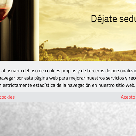
Déjate sedu
RISMO
ZONA DO
VINOS Y MÁS
GASTRONOMÍA
BLOGS
5B
 al usuario del uso de cookies propias y de terceros de personaliza
 navegar por esta página web para mejorar nuestros servicios y rec
 estrictamente estadística de la navegación en nuestro sitio web.
 cookies
Acepto