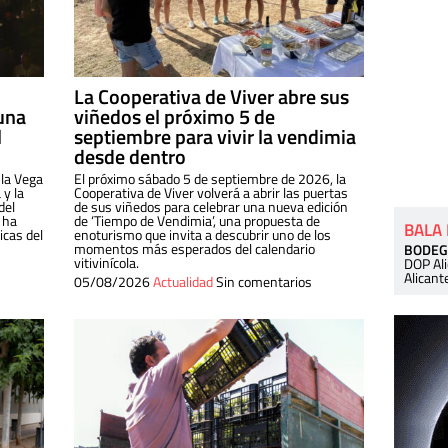
La Cooperativa de Viver abre sus
una
viñedos el próximo 5 de
l
septiembre para vivir la vendimia
desde dentro
 la Vega
El próximo sábado 5 de septiembre de 2026, la
 y la
Cooperativa de Viver volverá a abrir las puertas
del
de sus viñedos para celebrar una nueva edición
 ha
de ‘Tiempo de Vendimia’, una propuesta de
BALA
cas del
enoturismo que invita a descubrir uno de los
momentos más esperados del calendario
BODEG
vitivinícola.
DOP Al
Alicant
05/08/2026
Actualidad
Sin comentarios