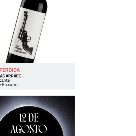
 PERDIDA
AS ARRÁEZ
icante
e Bouschet