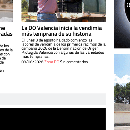
ine
La DO Valencia inicia la vendimia
radas
más temprana de su historia
El lunes 3 de agosto ha dado comienzo las
labores de vendimia de los primeros racimos de la
de los
campaña 2026 de la Denominación de Origen
s de la
Protegida Valencia con algunas de las variedades
ás con
más tempranas.
a de
03/08/2026
Zona DO
Sin comentarios
 de
 en