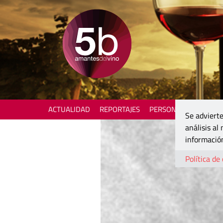
ACTUALIDAD
REPORTAJES
PERSONAJES
ENOTU
Se advierte
análisis al
información
Política de