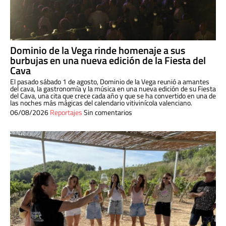
Dominio de la Vega rinde homenaje a sus
burbujas en una nueva edición de la Fiesta del
Cava
El pasado sábado 1 de agosto, Dominio de la Vega reunió a amantes
del cava, la gastronomía y la música en una nueva edición de su Fiesta
del Cava, una cita que crece cada año y que se ha convertido en una de
las noches más mágicas del calendario vitivinícola valenciano.
06/08/2026
Reportajes
Sin comentarios