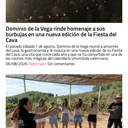
Dominio de la Vega rinde homenaje a sus
burbujas en una nueva edición de la Fiesta del
Cava
El pasado sábado 1 de agosto, Dominio de la Vega reunió a amantes
del cava, la gastronomía y la música en una nueva edición de su Fiesta
del Cava, una cita que crece cada año y que se ha convertido en una de
las noches más mágicas del calendario vitivinícola valenciano.
06/08/2026
Reportajes
Sin comentarios