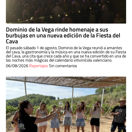
Dominio de la Vega rinde homenaje a sus
burbujas en una nueva edición de la Fiesta del
Cava
El pasado sábado 1 de agosto, Dominio de la Vega reunió a amantes
del cava, la gastronomía y la música en una nueva edición de su Fiesta
del Cava, una cita que crece cada año y que se ha convertido en una de
las noches más mágicas del calendario vitivinícola valenciano.
06/08/2026
Reportajes
Sin comentarios