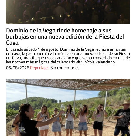
Dominio de la Vega rinde homenaje a sus
burbujas en una nueva edición de la Fiesta del
Cava
El pasado sábado 1 de agosto, Dominio de la Vega reunió a amantes
del cava, la gastronomía y la música en una nueva edición de su Fiesta
del Cava, una cita que crece cada año y que se ha convertido en una de
las noches más mágicas del calendario vitivinícola valenciano.
06/08/2026
Reportajes
Sin comentarios