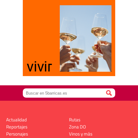
Actualidad
Rutas
Reportajes
Zona DO
Personajes
Vinos y más