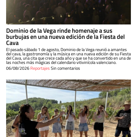
Dominio de la Vega rinde homenaje a sus
burbujas en una nueva edición de la Fiesta del
Cava
El pasado sábado 1 de agosto, Dominio de la Vega reunió a amantes
del cava, la gastronomía y la música en una nueva edición de su Fiesta
del Cava, una cita que crece cada año y que se ha convertido en una de
las noches más mágicas del calendario vitivinícola valenciano.
06/08/2026
Reportajes
Sin comentarios