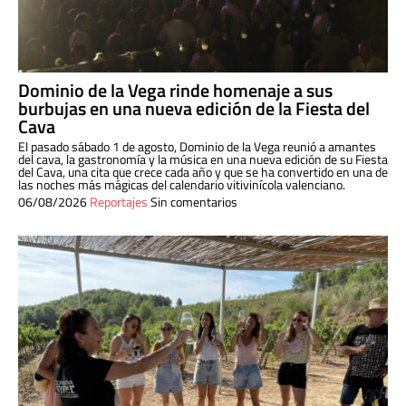
Dominio de la Vega rinde homenaje a sus
burbujas en una nueva edición de la Fiesta del
Cava
El pasado sábado 1 de agosto, Dominio de la Vega reunió a amantes
del cava, la gastronomía y la música en una nueva edición de su Fiesta
del Cava, una cita que crece cada año y que se ha convertido en una de
las noches más mágicas del calendario vitivinícola valenciano.
06/08/2026
Reportajes
Sin comentarios