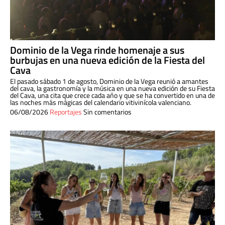
Dominio de la Vega rinde homenaje a sus
burbujas en una nueva edición de la Fiesta del
Cava
El pasado sábado 1 de agosto, Dominio de la Vega reunió a amantes
del cava, la gastronomía y la música en una nueva edición de su Fiesta
del Cava, una cita que crece cada año y que se ha convertido en una de
las noches más mágicas del calendario vitivinícola valenciano.
06/08/2026
Reportajes
Sin comentarios