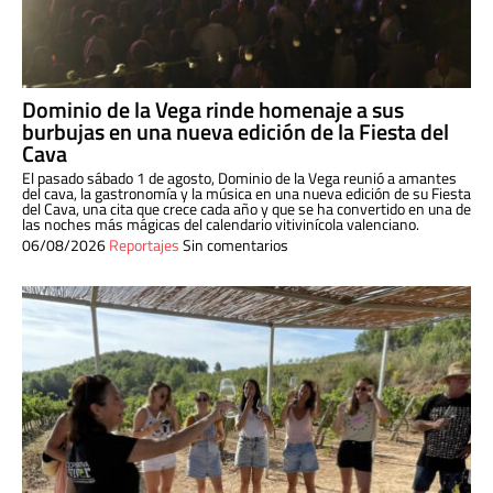
Dominio de la Vega rinde homenaje a sus
burbujas en una nueva edición de la Fiesta del
Cava
El pasado sábado 1 de agosto, Dominio de la Vega reunió a amantes
del cava, la gastronomía y la música en una nueva edición de su Fiesta
del Cava, una cita que crece cada año y que se ha convertido en una de
las noches más mágicas del calendario vitivinícola valenciano.
06/08/2026
Reportajes
Sin comentarios