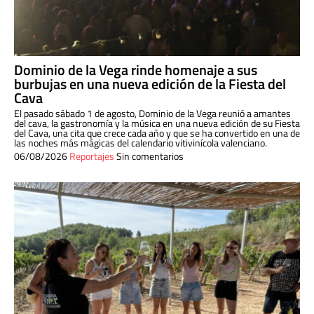
Dominio de la Vega rinde homenaje a sus
burbujas en una nueva edición de la Fiesta del
Cava
El pasado sábado 1 de agosto, Dominio de la Vega reunió a amantes
del cava, la gastronomía y la música en una nueva edición de su Fiesta
del Cava, una cita que crece cada año y que se ha convertido en una de
las noches más mágicas del calendario vitivinícola valenciano.
06/08/2026
Reportajes
Sin comentarios