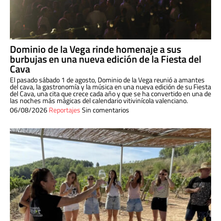
Dominio de la Vega rinde homenaje a sus
burbujas en una nueva edición de la Fiesta del
Cava
El pasado sábado 1 de agosto, Dominio de la Vega reunió a amantes
del cava, la gastronomía y la música en una nueva edición de su Fiesta
del Cava, una cita que crece cada año y que se ha convertido en una de
las noches más mágicas del calendario vitivinícola valenciano.
06/08/2026
Reportajes
Sin comentarios