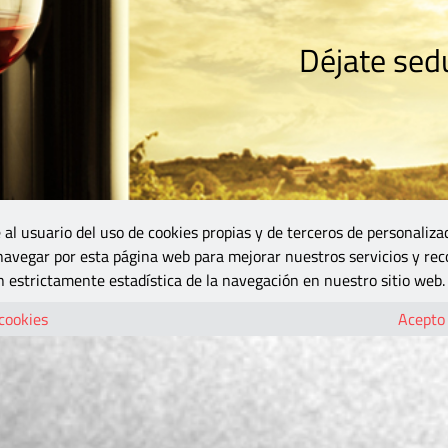
Déjate sedu
RISMO
ZONA DO
VINOS Y MÁS
GASTRONOMÍA
BLOGS
5B
 al usuario del uso de cookies propias y de terceros de personaliza
 navegar por esta página web para mejorar nuestros servicios y rec
 estrictamente estadística de la navegación en nuestro sitio web.
 cookies
Acepto