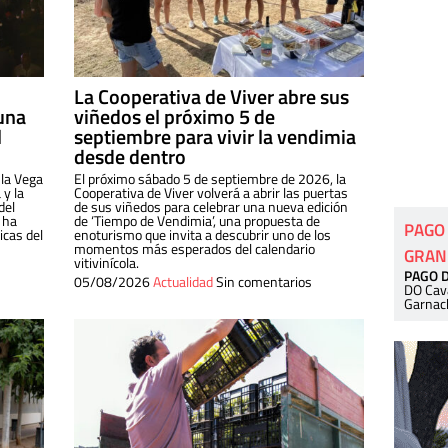
La Cooperativa de Viver abre sus
una
viñedos el próximo 5 de
l
septiembre para vivir la vendimia
desde dentro
 la Vega
El próximo sábado 5 de septiembre de 2026, la
 y la
Cooperativa de Viver volverá a abrir las puertas
del
de sus viñedos para celebrar una nueva edición
 ha
de ‘Tiempo de Vendimia’, una propuesta de
PAGO
cas del
enoturismo que invita a descubrir uno de los
momentos más esperados del calendario
GRAN
vitivinícola.
PAGO 
05/08/2026
Actualidad
Sin comentarios
DO Cav
Garnac