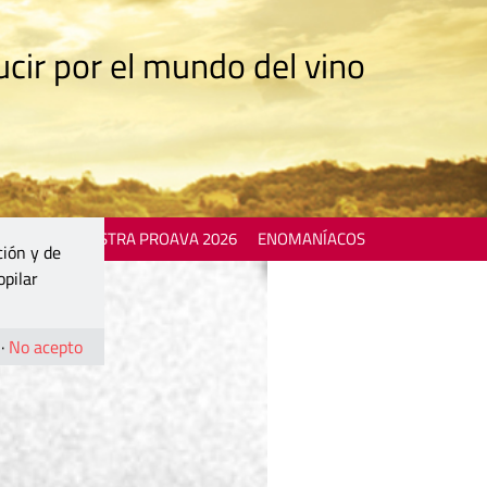
cir por el mundo del vino
 EVENTS
MOSTRA PROAVA 2026
ENOMANÍACOS
ción y de
opilar
·
No acepto