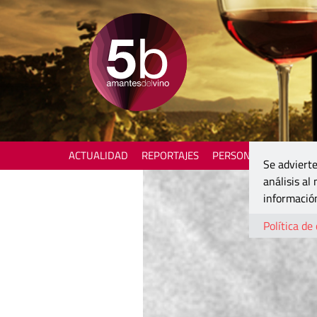
ACTUALIDAD
REPORTAJES
PERSONAJES
ENOTU
Se advierte
análisis al
información
Política de