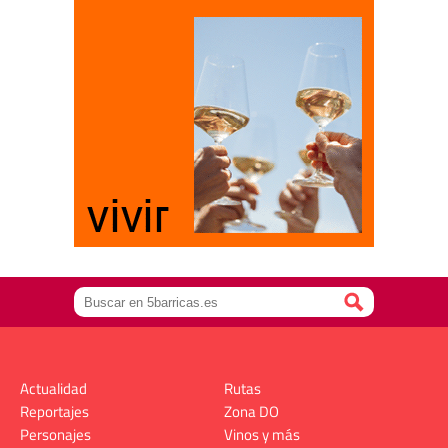
Actualidad
Rutas
Reportajes
Zona DO
Personajes
Vinos y más