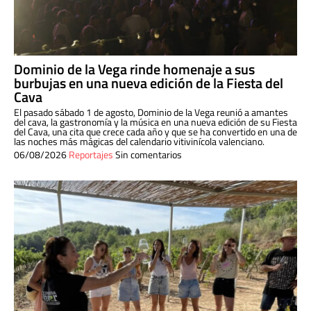
Dominio de la Vega rinde homenaje a sus
burbujas en una nueva edición de la Fiesta del
Cava
El pasado sábado 1 de agosto, Dominio de la Vega reunió a amantes
del cava, la gastronomía y la música en una nueva edición de su Fiesta
del Cava, una cita que crece cada año y que se ha convertido en una de
las noches más mágicas del calendario vitivinícola valenciano.
06/08/2026
Reportajes
Sin comentarios