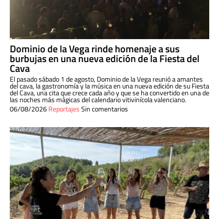
Dominio de la Vega rinde homenaje a sus
burbujas en una nueva edición de la Fiesta del
Cava
El pasado sábado 1 de agosto, Dominio de la Vega reunió a amantes
del cava, la gastronomía y la música en una nueva edición de su Fiesta
del Cava, una cita que crece cada año y que se ha convertido en una de
las noches más mágicas del calendario vitivinícola valenciano.
06/08/2026
Reportajes
Sin comentarios