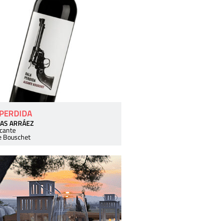
 PERDIDA
AS ARRÁEZ
icante
e Bouschet