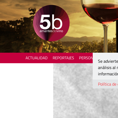
ACTUALIDAD
REPORTAJES
PERSONAJES
ENOTU
Se advierte
análisis al
información
Política de