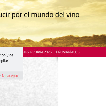
cir por el mundo del vino
 EVENTS
MOSTRA PROAVA 2026
ENOMANÍACOS
ción y de
opilar
·
No acepto