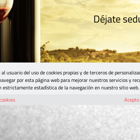
Déjate sedu
RISMO
ZONA DO
VINOS Y MÁS
GASTRONOMÍA
BLOGS
5B
 al usuario del uso de cookies propias y de terceros de personaliza
 navegar por esta página web para mejorar nuestros servicios y rec
 estrictamente estadística de la navegación en nuestro sitio web.
 cookies
Acepto