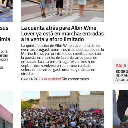
 sus
La cuenta atrás para Albir Wine
Lover ya está en marcha: entradas
dimia
a la venta y aforo limitado
La quinta edición de Albir Wine Lover, uno de los
eventos enogastronómicos más destacados de la
6, la
Marina Baixa, ya ha iniciado su cuenta atrás con
ertas
la puesta en marcha de la venta anticipada de
ición
entradas. La cita tendrá lugar el viernes 4 de
BALA
septiembre y volverá a reunir una cuidada
os
selección de vinos, gastronomía y música en
BODEG
directo.
DOP Al
04/08/2026
Actualidad
Sin comentarios
Alicant