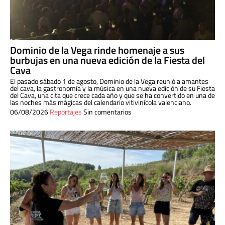
Dominio de la Vega rinde homenaje a sus
burbujas en una nueva edición de la Fiesta del
Cava
El pasado sábado 1 de agosto, Dominio de la Vega reunió a amantes
del cava, la gastronomía y la música en una nueva edición de su Fiesta
del Cava, una cita que crece cada año y que se ha convertido en una de
las noches más mágicas del calendario vitivinícola valenciano.
06/08/2026
Reportajes
Sin comentarios