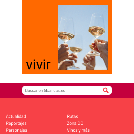
Actualidad
Rutas
Reportajes
Zona DO
Personajes
Vinos y más