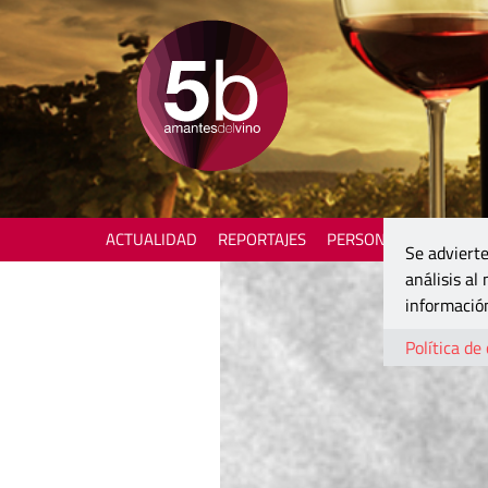
ACTUALIDAD
REPORTAJES
PERSONAJES
ENOTU
Se advierte
análisis al
información
Política de