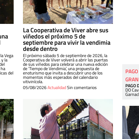
La Cooperativa de Viver abre sus
una
viñedos el próximo 5 de
l
septiembre para vivir la vendimia
desde dentro
 la Vega
El próximo sábado 5 de septiembre de 2026, la
 y la
Cooperativa de Viver volverá a abrir las puertas
del
de sus viñedos para celebrar una nueva edición
 ha
de ‘Tiempo de Vendimia’, una propuesta de
PAGO
cas del
enoturismo que invita a descubrir uno de los
momentos más esperados del calendario
GRAN
vitivinícola.
PAGO 
05/08/2026
Actualidad
Sin comentarios
DO Cav
Garnac