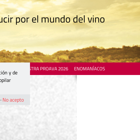
cir por el mundo del vino
 EVENTS
MOSTRA PROAVA 2026
ENOMANÍACOS
ción y de
opilar
·
No acepto