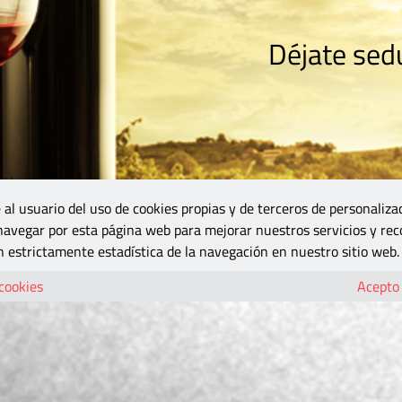
Déjate sedu
RISMO
ZONA DO
VINOS Y MÁS
GASTRONOMÍA
BLOGS
5B
 al usuario del uso de cookies propias y de terceros de personaliza
 navegar por esta página web para mejorar nuestros servicios y rec
 estrictamente estadística de la navegación en nuestro sitio web.
 cookies
Acepto