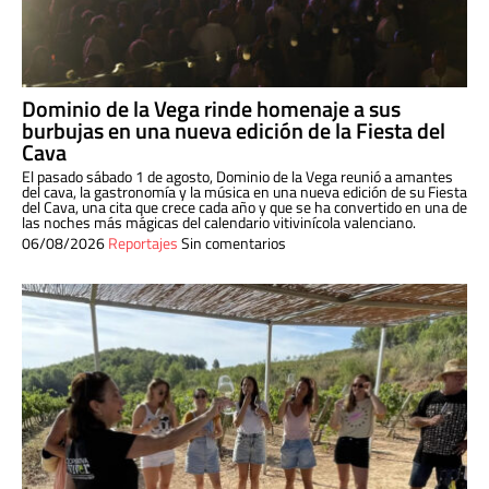
Dominio de la Vega rinde homenaje a sus
burbujas en una nueva edición de la Fiesta del
Cava
El pasado sábado 1 de agosto, Dominio de la Vega reunió a amantes
del cava, la gastronomía y la música en una nueva edición de su Fiesta
del Cava, una cita que crece cada año y que se ha convertido en una de
las noches más mágicas del calendario vitivinícola valenciano.
06/08/2026
Reportajes
Sin comentarios