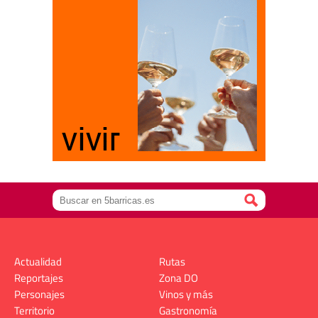
Actualidad
Rutas
Reportajes
Zona DO
Personajes
Vinos y más
Territorio
Gastronomía