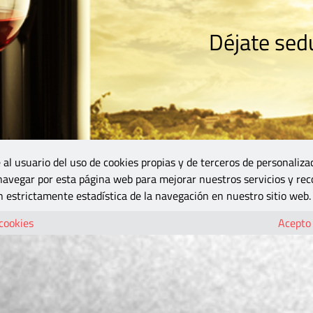
Déjate sedu
RISMO
ZONA DO
VINOS Y MÁS
GASTRONOMÍA
BLOGS
5B
 al usuario del uso de cookies propias y de terceros de personaliza
 navegar por esta página web para mejorar nuestros servicios y rec
 estrictamente estadística de la navegación en nuestro sitio web.
 cookies
Acepto