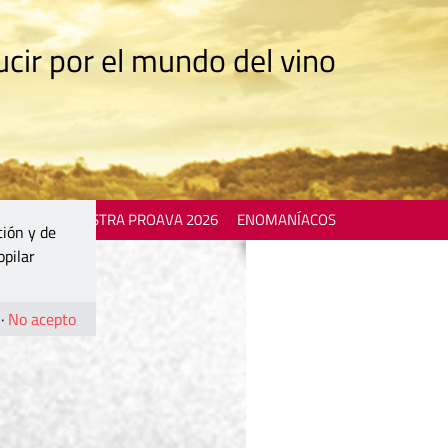
cir por el mundo del vino
 EVENTS
MOSTRA PROAVA 2026
ENOMANÍACOS
ción y de
opilar
·
No acepto