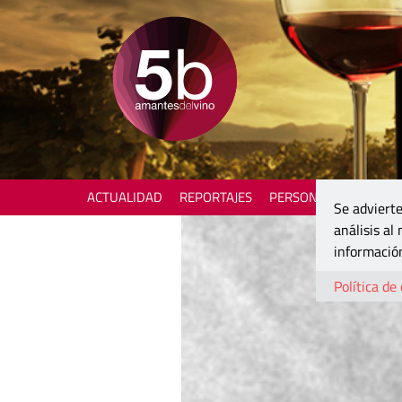
ACTUALIDAD
REPORTAJES
PERSONAJES
ENOTU
Se advierte
análisis al
información
Política de