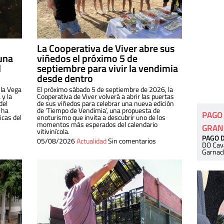
La Cooperativa de Viver abre sus
una
viñedos el próximo 5 de
l
septiembre para vivir la vendimia
desde dentro
 la Vega
El próximo sábado 5 de septiembre de 2026, la
 y la
Cooperativa de Viver volverá a abrir las puertas
del
de sus viñedos para celebrar una nueva edición
 ha
de ‘Tiempo de Vendimia’, una propuesta de
PAGO
cas del
enoturismo que invita a descubrir uno de los
momentos más esperados del calendario
GRAN
vitivinícola.
PAGO 
05/08/2026
Actualidad
Sin comentarios
DO Cav
Garnac